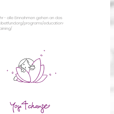
hr - alle Einnahmen gehen an das
//tibetfund.org/programs/education-
aining/