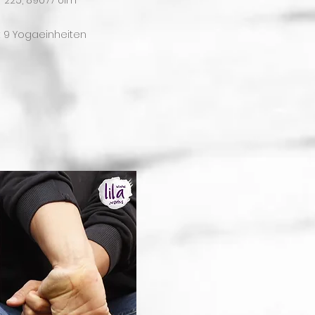
23-225, 89077 Ulm
it 9 Yogaeinheiten