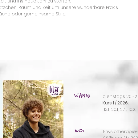
it und ins neue Jahr zu starten.
lätzchen, Raum und Zeit um unsere wunderbare Praxis
räche oder gemeinsame Stille.
WANN:
dienstags 20 -21
Kurs 1 / 2026:
13.1., 20.1., 27.1., 10.2.,
wO:
Physiotherapie-