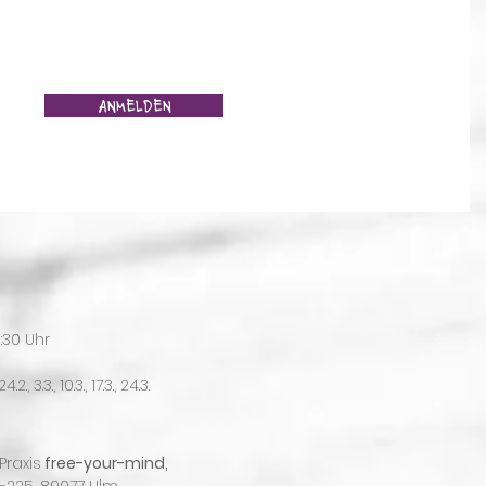
ANMELDEN
:30 Uhr
 24.2., 3.3., 10.3., 17.3., 24.3.
Praxis
free-your-mind,