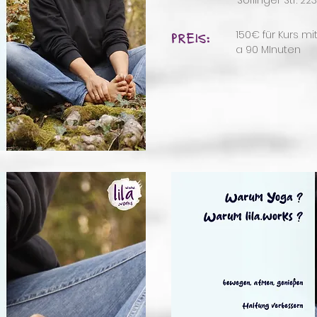
Söflinger Str. 2
PREIS:
150€ für Kurs m
a 90 MInuten