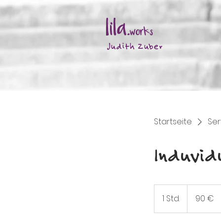
Judith Zuber
Startseite
Ser
Induvidu
90
Euro
1 Std.
1
90 €
S