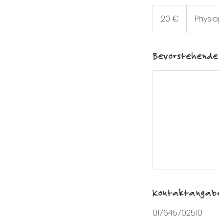
20
Euro
20 €
Physio
Bevorstehende 
Kontaktangab
017645702510