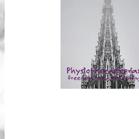
Physiotherapiepra
free-your-mind, Ulm Söfli