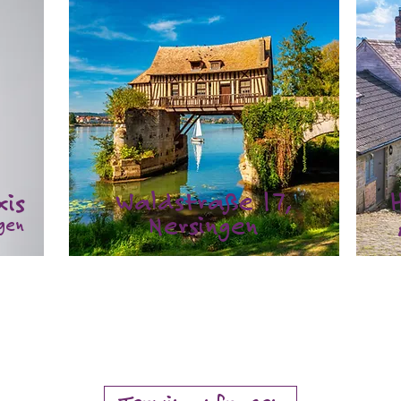
Waldstraße 17,
xis
Nersingen
ngen