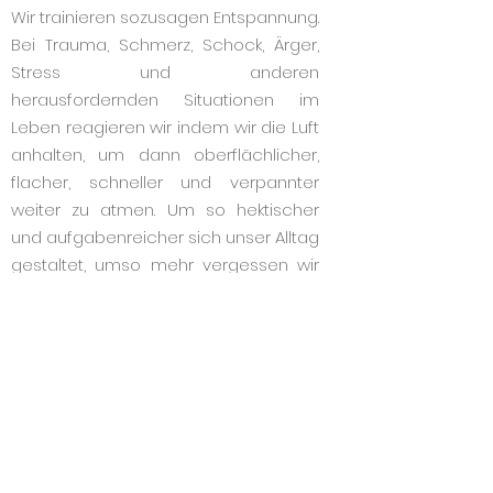
Wir trainieren sozusagen Entspannung.
Bei Trauma, Schmerz, Schock, Ärger,
Stress und anderen
herausfordernden Situationen im
Leben reagieren wir indem wir die Luft
anhalten, um dann oberflächlicher,
flacher, schneller und verpannter
weiter zu atmen. Um so hektischer
und aufgabenreicher sich unser Alltag
gestaltet, umso mehr vergessen wir
tief und locker durchzuatmen.
So entstehen über die Zeit
Wiederstände gegen unseren Atem.
In physiologischem Zustand bewegt
sich unser Atem durch unsern ganzen
Körper. Er schafft Bewegung bis in
jede Zelle unseres Körpers. Atmen wir
nicht frei und tief durch, werden