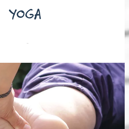
YOGA
...