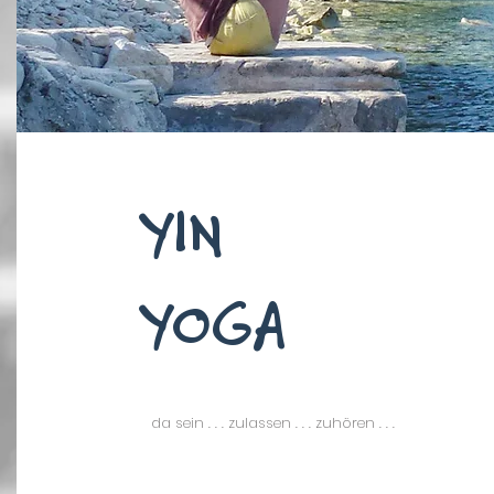
YIN
YOGA
da sein . . . zulassen . . . zuhören . . .