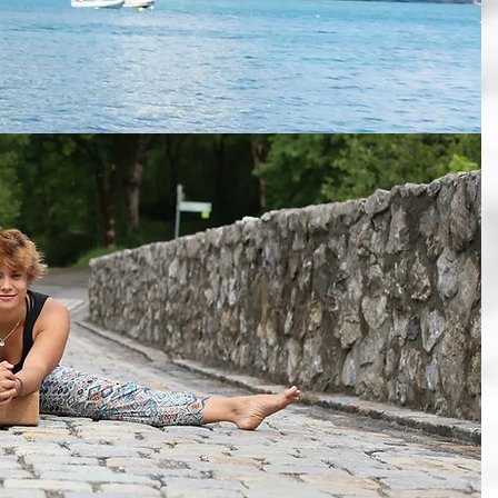
en, dass der Zweck des
r zu erfreuen"
- Laotse